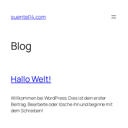
Zum
Inhalt
suentel14.com
springen
Blog
Hallo Welt!
Willkommen bei WordPress. Dies ist dein erster
Beitrag. Bearbeite oder lösche ihn und beginne mit
dem Schreiben!